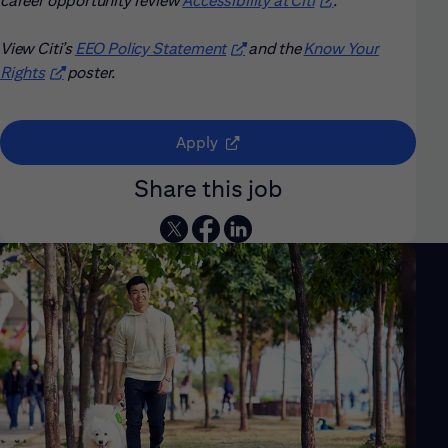
career opportunity review
Accessibility at Citi
(opens in new win
.
View Citi’s
EEO Policy Statement
(opens in new window)
and the
Know Your
Rights
(opens in new window)
poster.
(opens in new window)
Apply
Share this job