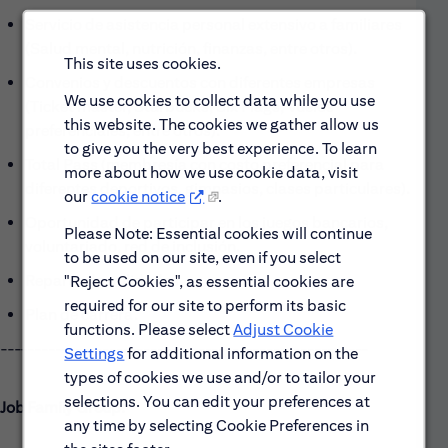
Servicio de asistencia personal extensivo a familiares
(Salud mental, nutrición, finanzas, entre otros).
This site uses cookies.
Convenios y descuentos con diferentes empresas
We use cookies to collect data while you use
(Ticket máster, Starbucks, Six Flags, Vuelos
this website. The cookies we gather allow us
preferenciales, entre otros).
to give you the very best experience. To learn
Total Pass (membresía con costo preferencial para
more about how we use cookie data, visit
diferentes deportivos, gimnasios, clases particulares).
our
cookie notice
.
Oportunidad de participar en los juegos bancarios,
Please Note: Essential cookies will continue
voluntariado, red de inclusión.
to be used on our site, even if you select
Reparto de utilidades.
"Reject Cookies", as essential cookies are
required for our site to perform its basic
Plan de carrera.
functions. Please select
Adjust Cookie
------------------------------------------------------
Settings
for additional information on the
types of cookies we use and/or to tailor your
selections. You can edit your preferences at
Job Family Group:
any time by selecting Cookie Preferences in