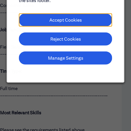
the sites footer.
Consumer Sales
------------------------------------------------------
Accept Cookies
Job Family:
Reject Cookies
Field Sales
------------------------------------------------------
Manage Settings
Time Type:
Full time
------------------------------------------------------
Most Relevant Skills
Please see the requirements listed above.