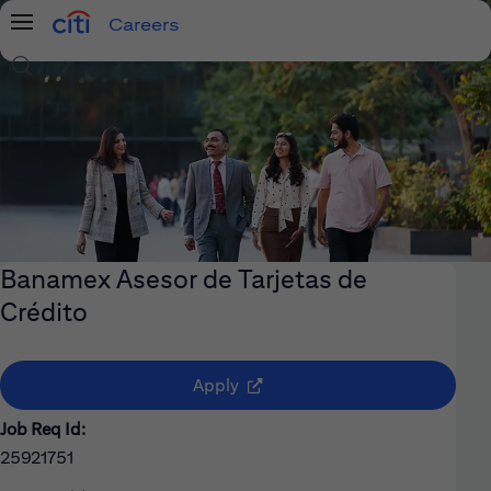
Careers
Menu
Search Jobs
Banamex Asesor de Tarjetas de
Crédito
(opens in new window)
Apply
Job Req Id:
25921751